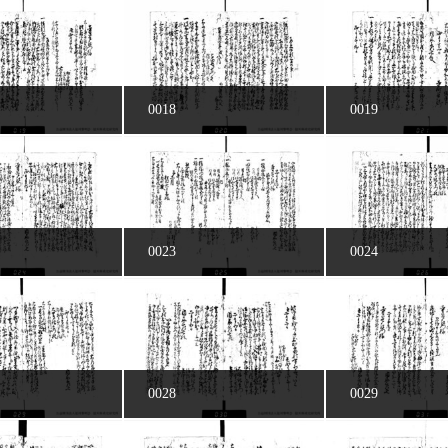
0018
0019
0023
0024
0028
0029