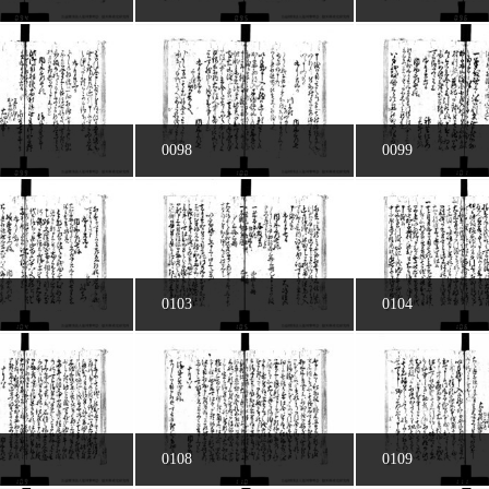
0098
0099
0103
0104
0108
0109