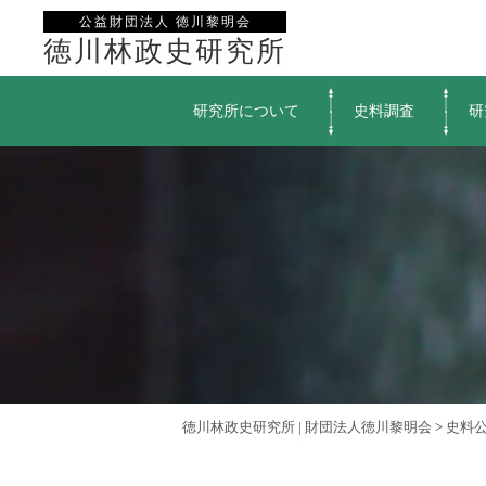
公益財団法人 徳川黎明会
徳川林政史研究所
研究所について
史料調査
研
徳川林政史研究所 | 財団法人徳川黎明会
>
史料