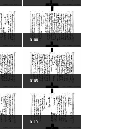
0100
0105
0110