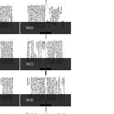
0020
0025
0030