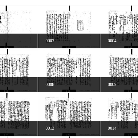
0003
0004
0008
0009
0013
0014