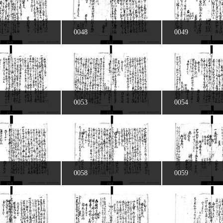
0048
0049
0053
0054
0058
0059