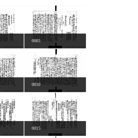
0005
0010
0015