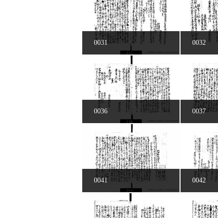
0031
0032
0036
0037
0041
0042