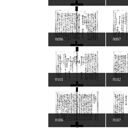
0096
0097
0101
0102
0106
0107