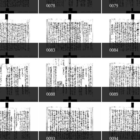
0078
0079
0083
0084
0088
0089
0093
0094