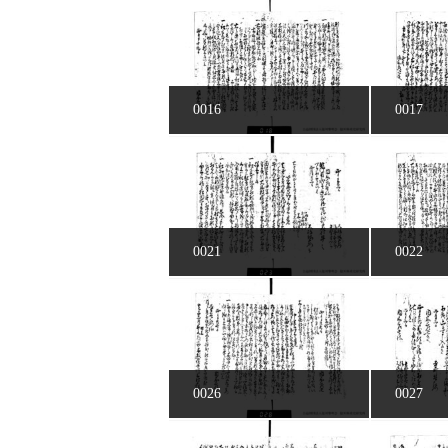
0016
0017
0021
0022
0026
0027