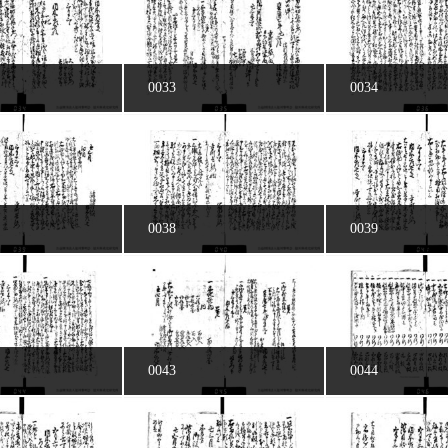
0033
0034
0038
0039
0043
0044