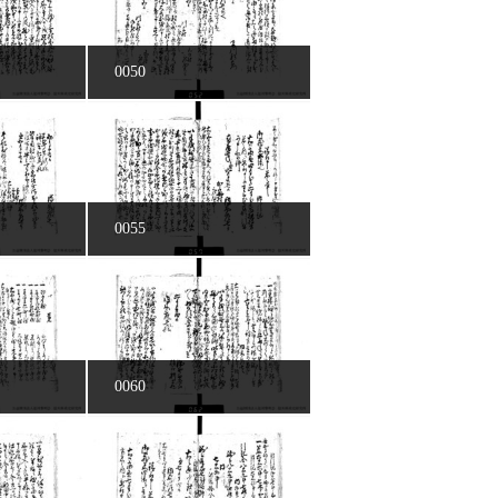
0050
0055
0060