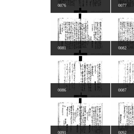
0076
0077
0081
0082
0086
0087
0091
0092