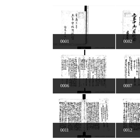
0001
0002
0006
0007
0011
0012