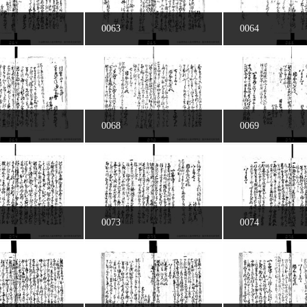
0063
0064
0068
0069
0073
0074