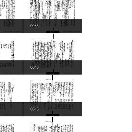
0035
0040
0045