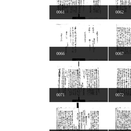
0061
0062
0066
0067
0071
0072