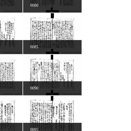
0080
0085
0090
0095