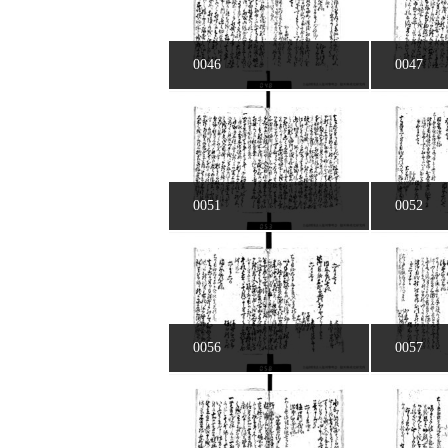
0046
0047
0051
0052
0056
0057