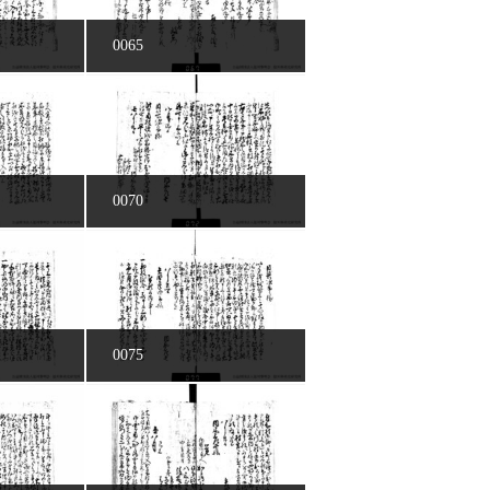
0065
0070
0075