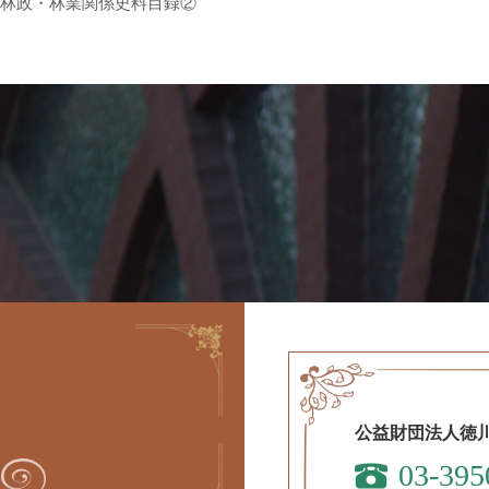
 林政・林業関係史料目録②
公益財団法人徳
03-395