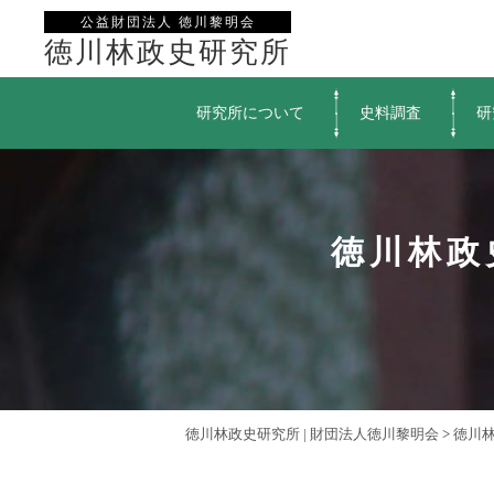
公益財団法人 徳川黎明会
徳川林政史研究所
研究所について
史料調査
研
徳川林政
徳川林政史研究所 | 財団法人徳川黎明会
>
徳川