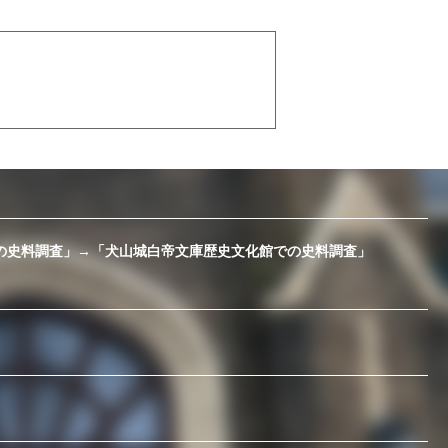
の史料調査」→「犬山城白帝文庫歴史文化館での史料調査」