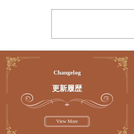
Changelog
更新履歴
View More