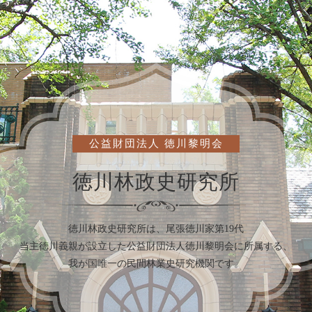
公益財団法人 徳川黎明会
徳川林政史研究所
徳川林政史研究所は、尾張徳川家第19代
当主徳川義親が設立した公益財団法人
徳川黎明会に所属する、
我が国唯一の民間林業史研究機関です。