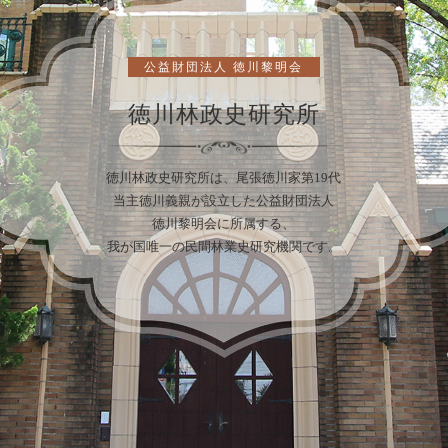
公益財団法人 徳川黎明会
徳川林政史研究所
徳川林政史研究所は、尾張徳川家第19代
当主徳川義親が設立した公益財団法人
徳川黎明会に所属する、
我が国唯一の民間林業史研究機関です。