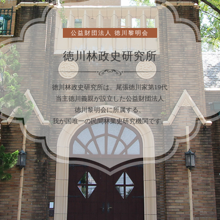
公益財団法人 徳川黎明会
徳川林政史研究所
徳川林政史研究所は、尾張徳川家第19代
当主徳川義親が設立した公益財団法人
徳川黎明会に所属する、
我が国唯一の民間林業史研究機関です。