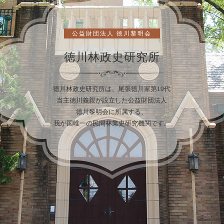
公益財団法人 徳川黎明会
徳川林政史研究所
徳川林政史研究所は、尾張徳川家第19代
当主徳川義親が設立した公益財団法人
徳川黎明会に所属する、
我が国唯一の民間林業史研究機関です。