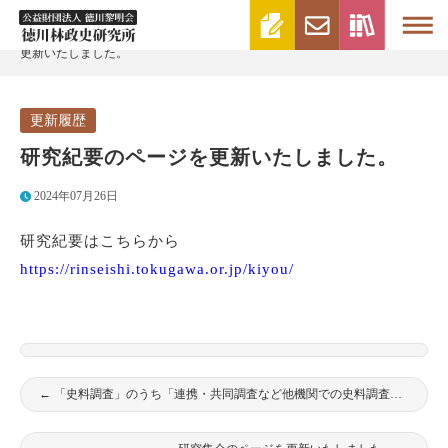
>
>
徳川林政史研究所 | 財団法人徳川黎明会
更新履歴
研究紀要のページを
更新いたしました。
更新履歴
研究紀要のページを更新いたしました。
2024年07月26日
研究紀要はこちらから
https://rinseishi.tokugawa.or.jp/kiyou/
←
「史料調査」のうち「連携・共同調査など他機関での史料調査」→「犬山城白帝文庫歴史文化館での史料調査」を更新しました。