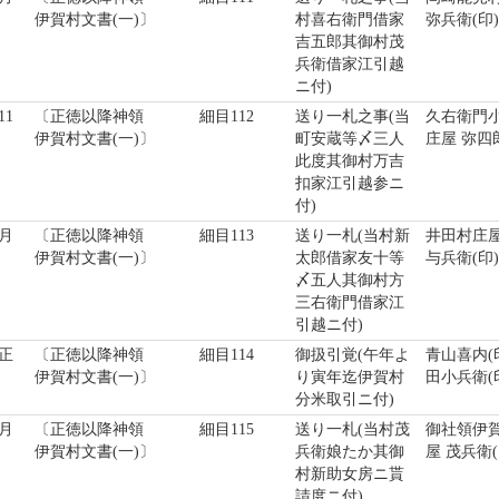
伊賀村文書(一)〕
村喜右衛門借家
弥兵衛(印)
吉五郎其御村茂
兵衛借家江引越
ニ付)
1
〔正徳以降神領
細目112
送り一札之事(当
久右衛門
伊賀村文書(一)〕
町安蔵等〆三人
庄屋 弥四郎
此度其御村万吉
扣家江引越参ニ
付)
月
〔正徳以降神領
細目113
送り一札(当村新
井田村庄屋
伊賀村文書(一)〕
太郎借家友十等
与兵衛(印)
〆五人其御村方
三右衛門借家江
引越ニ付)
正
〔正徳以降神領
細目114
御扱引覚(午年よ
青山喜内(
伊賀村文書(一)〕
り寅年迄伊賀村
田小兵衛(
分米取引ニ付)
月
〔正徳以降神領
細目115
送り一札(当村茂
御社領伊
伊賀村文書(一)〕
兵衛娘たか其御
屋 茂兵衛(
村新助女房ニ貰
請度ニ付)