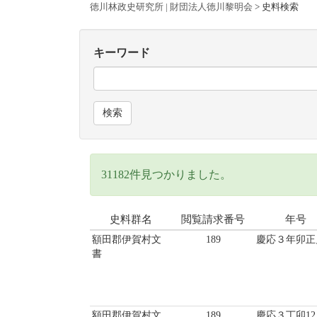
徳川林政史研究所 | 財団法人徳川黎明会
>
史料検索
キーワード
検索
31182件見つかりました。
史料群名
閲覧請求番号
年号
額田郡伊賀村文
189
慶応３年卯正
書
額田郡伊賀村文
189
慶応３丁卯12