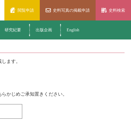
閲覧申請
史料写真の掲載申請
史料検索
研究紀要
出版企画
English
載します。
あらかじめご承知置きください。