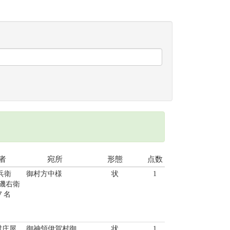
者
宛所
形態
点数
兵衛
御村方中様
状
1
 磯右衛
７名
村庄屋
御神領伊賀村御
状
1