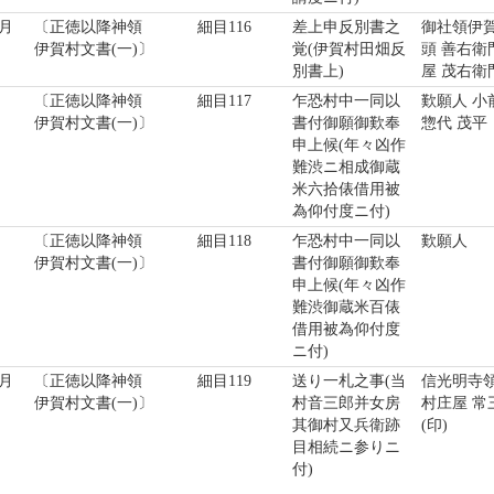
月
〔正徳以降神領
細目116
差上申反別書之
御社領伊
伊賀村文書(一)〕
覚(伊賀村田畑反
頭 善右衛
別書上)
屋 茂右衛
〔正徳以降神領
細目117
乍恐村中一同以
歎願人 小
伊賀村文書(一)〕
書付御願御歎奉
惣代 茂平
申上候(年々凶作
難渋ニ相成御蔵
米六拾俵借用被
為仰付度ニ付)
〔正徳以降神領
細目118
乍恐村中一同以
歎願人
伊賀村文書(一)〕
書付御願御歎奉
申上候(年々凶作
難渋御蔵米百俵
借用被為仰付度
ニ付)
月
〔正徳以降神領
細目119
送り一札之事(当
信光明寺
伊賀村文書(一)〕
村音三郎并女房
村庄屋 常
其御村又兵衛跡
(印)
目相続ニ参りニ
付)