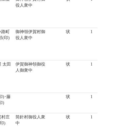
役人衆中
小路町
御神領伊賀村御
状
1
(印)
役人衆中
 太田
伊賀御神領御役
状
1
人御衆中
印)･藤
状
1
印)
賀村庄
筒針村御役人衆
状
1
印)
中