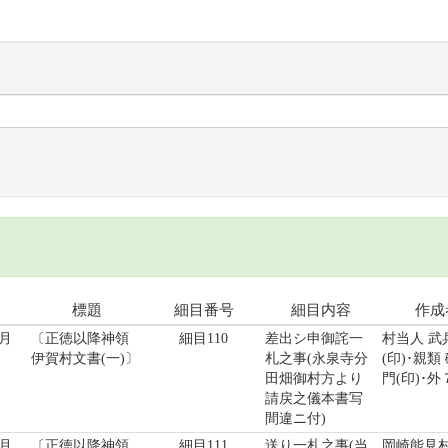
標題
細目番号
細目内容
作成
月
〔正徳以降神領
細目110
差出シ申御詫一
村当人 武
伊賀村文書(一)〕
札之事(永泉寺分
(印)･親類
田畑御村方より
門(印)･外
請戻之儀本書写
間違ニ付)
月
〔正徳以降神領
細目111
送り一札之事(当
岡崎能見