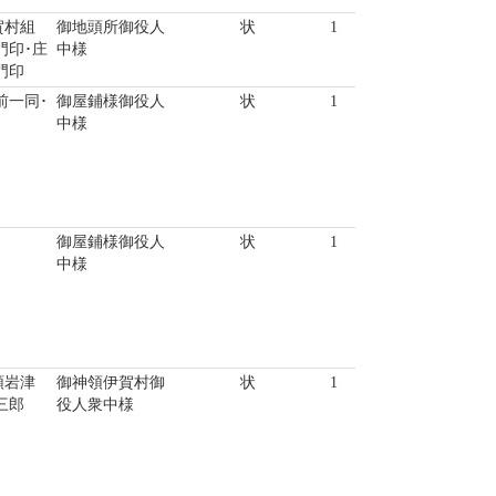
賀村組
御地頭所御役人
状
1
門印･庄
中様
門印
前一同･
御屋鋪様御役人
状
1
中様
御屋鋪様御役人
状
1
中様
領岩津
御神領伊賀村御
状
1
三郎
役人衆中様