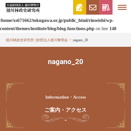
Warning
: Attempt to read property "post_type" on null in
/home/xs671662/tokugawa.or.jp/public_html/rinseishi/wp-
content/themes/institute/blog/blog-functions.php
on line
148
>
徳川林政史研究所 | 財団法人徳川黎明会
nagano_20
nagano_20
Information・access
ご案内・アクセス