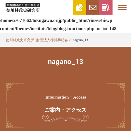
Warning
: Attempt to read property "post_type" on null in
/home/xs671662/tokugawa.or.jp/public_html/rinseishi/wp-
content/themes/institute/blog/blog-functions.php
on line
148
>
徳川林政史研究所 | 財団法人徳川黎明会
nagano_13
nagano_13
Information・access
ご案内・アクセス