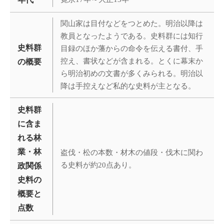
関山家は目付などをつとめた。明治以降は
教員となったようである。史料群には知行
史料群
目録のほか藩からの命令を伝える書付、手
控え、書状などが含まれる。とくに幕末か
の概要
ら明治初めの文書が多くみられる。明治以
降は手控えなど私的な史料が主となる。
史料群
に含ま
れる林
業・林
盗伐・松の本数・材木の値段・伐木に関わ
る史料が約20点あり。
政関係
史料の
概要と
点数