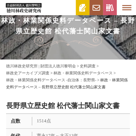
林政・林業関係史料データベース – 長野
県立歴史館 松代藩士関山家文書
徳川林政史研究所 | 財団法人徳川黎明会
>
史料調査
>
林政史アーカイブズ調査
>
林政・林業関係史料データベース
>
林政・林業関係史料データベース -自治体：長野県-
>
林政・林業関係
史料データベース – 長野県立歴史館 松代藩士関山家文書
長野県立歴史館 松代藩士関山家文書
点数
1514点
年代
寛永17年～大正13年