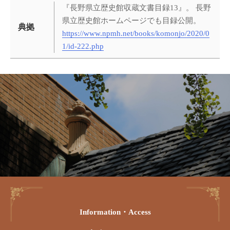
『長野県立歴史館収蔵文書目録13』。 長野
県立歴史館ホームページでも目録公開。
典拠
https://www.npmh.net/books/komonjo/2020/0
1/id-222.php
Information・access